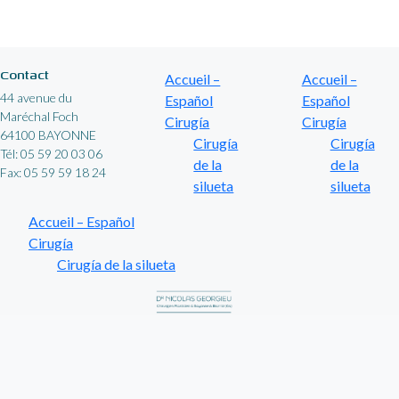
Contact
Accueil –
Accueil –
44 avenue du
Español
Español
Maréchal Foch
Cirugía
Cirugía
64100 BAYONNE
Cirugía
Cirugía
Tél: 05 59 20 03 06
de la
de la
Fax: 05 59 59 18 24
silueta
silueta
Accueil – Español
Cirugía
Cirugía de la silueta