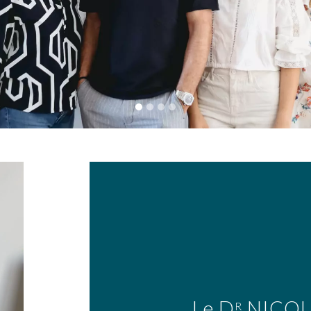
Le
D
NICOL
R