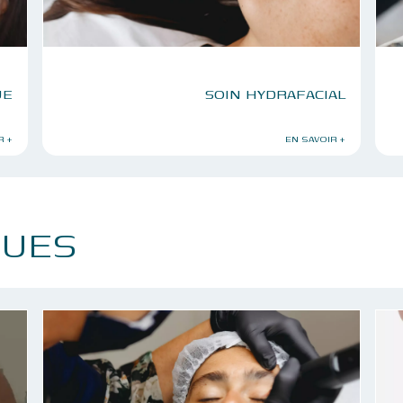
UE
SOIN HYDRAFACIAL
R +
EN SAVOIR +
QUES