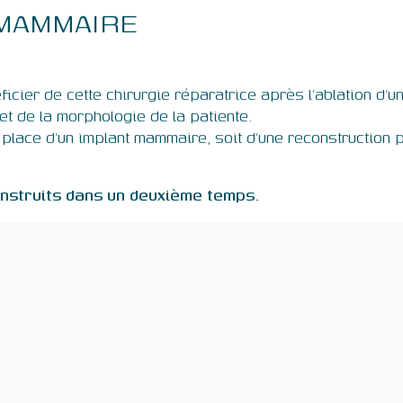
MAMMAIRE
icier de cette chirurgie réparatrice après l’ablation d’u
t de la morphologie de la patiente.
en place d’un implant mammaire, soit d’une reconstructio
onstruits dans un deuxième temps.
rurgie
Soins esthétiques
Chirurgie de la silhouette
Soins et drainages
Chirurgie des seins
esthétiques
Chirurgie du visage
Dermopigmentation
Teslaformer
decine esthétique