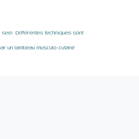
n sein. Différentes techniques sont
n par un lambeau musculo-cutané
L’équipe
Centre de soins