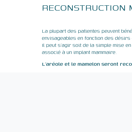
RECONSTRUCTION 
La plupart des patientes peuvent bénéf
envisageables en fonction des désirs e
Il peut s’agir soit de la simple mise 
associé à un implant mammaire.
L’aréole et le mamelon seront rec
Contact
Chi
44 avenue du Maréchal Foch
64100 BAYONNE
Tél: 05 59 20 03 06
Fax: 05 59 59 18 24
Mé